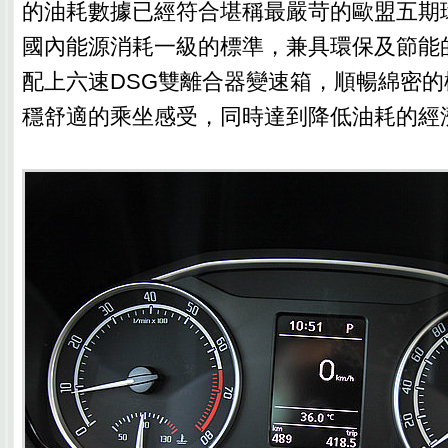
的油耗數據已經符合堪稱最嚴苛的歐盟五期
國內能源消耗一級的標準，兼具環保及節能
配上六速DSG雙離合器變速箱，順暢綿密
穩舒適的乘坐感受，同時達到降低油耗的經