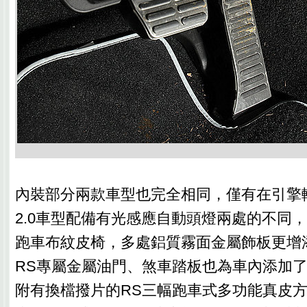
內裝部分兩款車型也完全相同，僅有在引擎轉
2.0車型配備有光感應自動頭燈兩處的不同
跑車布紋皮椅，多處鋁質霧面金屬飾板更增
RS專屬金屬油門、煞車踏板也為車內添加
附有換檔撥片的RS三幅跑車式多功能真皮