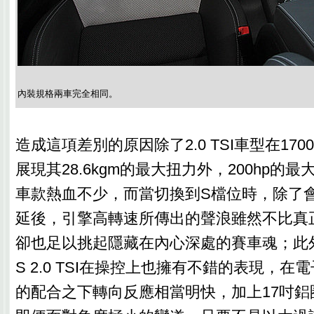
內裝規格兩車完全相同。
造成這項差別的原因除了2.0 TSI車型在1700r
展現其28.6kgm的最大扭力外，200hp的最大馬
車款熱血不少，而當切換到S檔位時，除了
延後，引擎高轉速所傳出的聲浪雖然不比真
卻也足以挑起隱藏在內心深處的賽車魂；此外Octa
S 2.0 TSI在操控上也擁有不錯的表現，
的配合之下轉向反應相當明快，加上17吋鋁