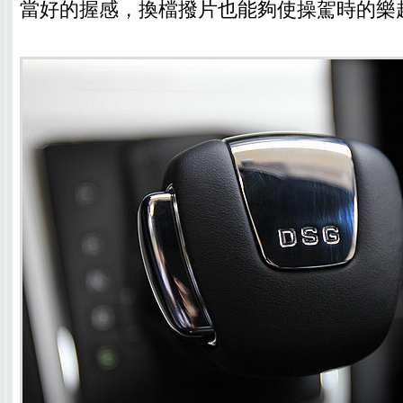
當好的握感，換檔撥片也能夠使操駕時的樂