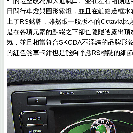
桿的造型改為加大進氣口、並在左右兩側進氣
日間行車燈與圓形霧燈，並且在鍍鉻邊框水
上了RS銘牌，雖然跟一般版本的Octavia
是在各項元素的點綴之下卻也隱隱透露出頂
氣，並且相當符合SKODA不浮誇的品牌形象
的紅色煞車卡鉗也是能夠呼應RS標誌的細