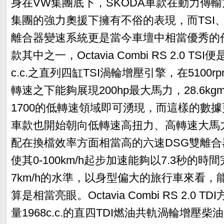
身在VW集團底下，SKODA車款在動力傳
集團的強力奧援下擁有不俗的表現，而TSI、
離合器變速系統更是當今車壇中相當優秀的
款其中之一，Octavia Combi RS 2.0 TS
c.c.之直列四缸TSI渦輪增壓引擎，在5100rpm
轉速之下能夠展現200hp最大馬力，28.6k
1700的低轉速領域即可湧現，而這樣的數據
車款也開始朝向低轉速高扭力、高轉速大馬
配在換檔效率方面相當高的六速DSG雙離
使其0-100km/h起步加速能夠以7.3秒的時
7km/h的水準，以身型偏大的旅行車來看，
算是相當亮眼。Octavia Combi RS 2.0 
量1968c.c.的直四TDI燃油共軌渦輪增壓柴油