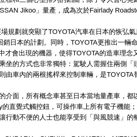
 Jikoo」量產，成為次於Fairlady Road
是在展場規劃就突顯了TOYOTA汽車在日本的恢
回銷日本的計劃。同時，TOYOTA更推出一輛命名
電影中才會出現的機器，使得TOYOTA的造車理
乘坐的方式也非常獨特：駕駛人需握住兩側「
則由車內的兩根搖桿來控制車輛，是TOYOT
的介面，所有概念車甚至日本當地量產車，都
ey的直覺式觸控鈕，可操作車上所有電子機能；而NI
讓行動不便的人士也能享受到「與風競速」的