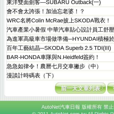
東洋雙面劍客—SUBARU Outback(一)
會不會太誇張！加油忘老婆！？
WRC名將Colin McRae披上SKODA戰衣！
汽車產業小暑假 中華汽車貼心設計員工舒
為進軍高級車市場做準備─HYUNDAI積極
百年工藝結晶─SKODA Superb 2.5 TDI(III)
BAR-HONDA車隊與N.Heidfeld簽約！
急急如律令！農曆七月交車撇步（中）
漫談計時碼表（下）
前一天文章列表
AutoNet汽車日報 版權所有 禁