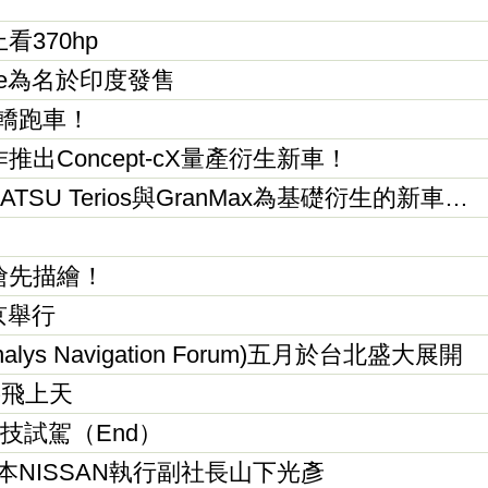
看370hp
ire為名於印度發售
i轎跑車！
推出Concept-cX量產衍生新車！
SU Terios與GranMax為基礎衍生的新車…
ah搶先描繪！
京舉行
alys Navigation Forum)五月於台北盛大展開
也要飛上天
L科技試駕（End）
日本NISSAN執行副社長山下光彥