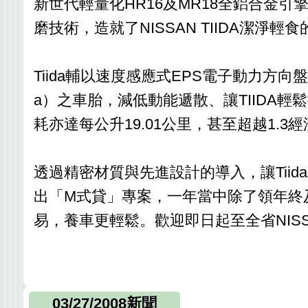
新世代輕量化HR16及MR18全鋁合金
磨技術，造就了NISSAN TIIDA潔淨輕
Tiida輔以速度感應式EPS電子動力方向盤
a）之車胎，減低動能遞散、讓TIIDA輕鬆
耗亦達每公升19.01公里，甚至超越1.3
透過精密材質與先進設計的導入，讓Tii
出「M式貸」專案，一年當中除了領年終
易，養車更輕鬆。歡迎即日起至全省NISS
03/27/2008新聞