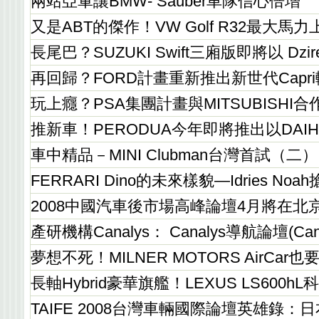
兩站亞軍讓BMW- Sauber車隊信心倍增
又是ABT的傑作！VW Golf R32最大馬力上
長尾巴？SUZUKI Swift三廂版即將以 Dz
再回歸？FORD計畫重新推出新世代Capr
玩上癮？PSA集團計畫與MITSUBISHI合作
推新車！PERODUA今年即將推出以DAIHAT
車中精品－MINI Clubman台灣首試（二）
FERRARI Dino的未來樣貌—Idries No
2008中國汽車後市場高峰論壇4月將在北
產研機構Canalys： Canalys導航論壇(Can
夢想不死！MILNER MOTORS AirCar
長軸Hybrid豪華旗艦！LEXUS LS600h
TAIFE 2008台灣車輛國際論壇英雄錄：