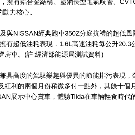
引擎，擁有鋁合金結構、塑鋼長型進氣歧管、CV
食的動力核心。
及與NISSAN經典跑車350Z分庭抗禮的超低風阻
擁有超低油耗表現，1.6L高速油耗每公升20.
經濟房車。(註:經濟部能源局測試資料)
da兼具高度的駕馭樂趣與優異的節能排污表現，
及紅利的兩個月份稍微多付一點外，其餘十個月
AN展示中心賞車，體驗Tiida在車輛輕食時代