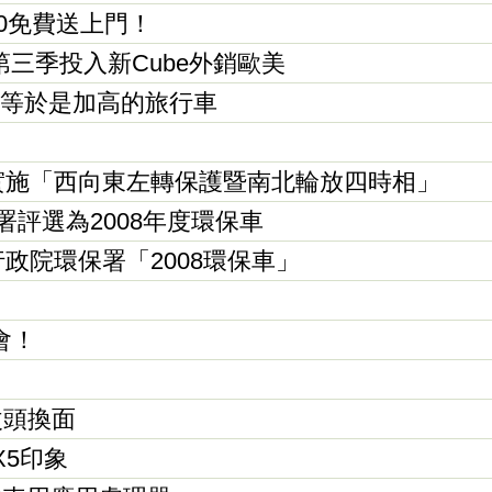
250免費送上門！
第三季投入新Cube外銷歐美
ga，等於是加高的旅行車
實施「西向東左轉保護暨南北輪放四時相」
保署評選為2008年度環保車
獲選，行政院環保署「2008環保車」
會！
s改頭換面
X5印象