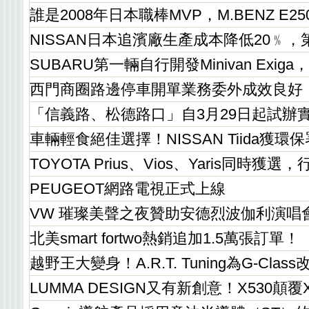
誰是2008年日本職棒MVP，M.BENZ E
NISSAN日本追濱廠生產成本降低20﹪，
SUBARU第一輛自行開發Minivan Exi
西門商圈路邊停車開單業務委外成效良好
「信義路、松德路口」自3月29日起試辦
車輛輕食絕佳選擇！NISSAN Tiida獲環
TOYOTA Prius、Vios、Yaris同時
PEUGEOT網路電視正式上線
VW 璀璨美聲之夜贊助安德烈波伽利演唱
北美smart fortwo熱銷追加1.5萬張訂單！
越野王大變身！A.R.T. Tuning為G-Clas
LUMMA DESIGN又有新創意！X530顛覆