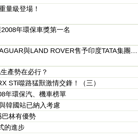
2.4L重量級登場！
榮獲2008年環保車獎第一名
GUAR與LAND ROVER售予印度TATA集團…
地化生產勢在必行？
WRX STi噬路猛獸激情交鋒！（三）
08年環保汽、機車榜單
畫 中國與韓國站已納入考慮
遺憾巴林有優勢
跳躍式的進步