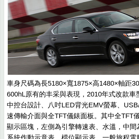
車身尺碼為長5180×寬1875×高1480×軸距3
600hL原有的丰采與表現，2010年式改款
中控台設計、八吋LED背光EMV螢幕、USB/
速傳輸介面與全TFT儀錶面板。其中全TFT
顯示區塊，左側為引擎轉速表、水溫，中間為時
系統作動示意表、檔位顯示表、一般旅程電