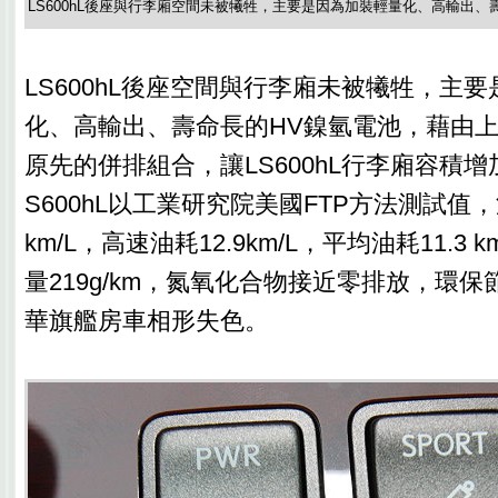
LS600hL後座與行李廂空間未被犧牲，主要是因為加裝輕量化、高輸出、
LS600hL後座空間與行李廂未被犧牲，主
化、高輸出、壽命長的HV鎳氫電池，藉由
原先的併排組合，讓LS600hL行李廂容積增
S600hL以工業研究院美國FTP方法測試值，
km/L，高速油耗12.9km/L，平均油耗11.3
量219g/km，氮氧化合物接近零排放，環
華旗艦房車相形失色。