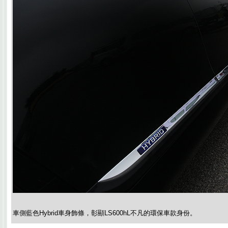
車側藍色Hybrid車身飾條，彰顯LS600hL不凡的環保車款身份。