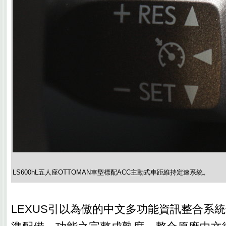
LS600hL五人座OTTOMAN車型標配ACC主動式車距維持定速系統。
LEXUS引以為傲的中文多功能資訊整合系統也