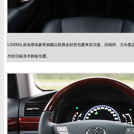
LS600hL身為環保豪華旗艦以類麂皮材質包覆車室頂篷，排檔桿、方向
作的頂級原木飾板包覆。