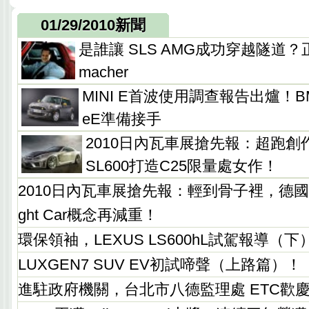
01/29/2010新聞
是誰讓 SLS AMG成功穿越隧道？正是M
macher
MINI E首波使用調查報告出爐！BMW C
eE準備接手
2010日內瓦車展搶先報：超跑創作
SL600打造C25限量處女作！
2010日內瓦車展搶先報：輕到骨子裡，德國E
ght Car概念再減重！
環保領袖，LEXUS LS600hL試駕報導（下
LUXGEN7 SUV EV初試啼聲（上路篇）！
進駐政府機關，台北市八德監理處 ETC歡