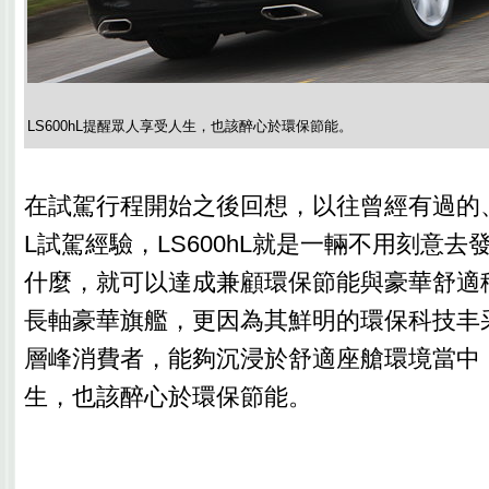
LS600hL提醒眾人享受人生，也該醉心於環保節能。
在試駕行程開始之後回想，以往曾經有過的、與
L試駕經驗，LS600hL就是一輛不用刻意
什麼，就可以達成兼顧環保節能與豪華舒適移動
長軸豪華旗艦，更因為其鮮明的環保科技丰
層峰消費者，能夠沉浸於舒適座艙環境當中
生，也該醉心於環保節能。