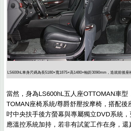
LS600hL車身尺碼為長5180×寬1875×高1480×軸距3090mm，造就
當然，身為LS600hL五人座OTTOMAN車
TOMAN座椅系統/尊爵舒壓按摩椅，搭配後
吋中央扶手後方螢幕與專屬獨立DVD系統
應溫控系統加持，若非有試駕工作在身，還