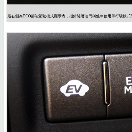
最右側為ECO節能駕駛模式顯示表，指針隨著油門與煞車使用等行駛模式