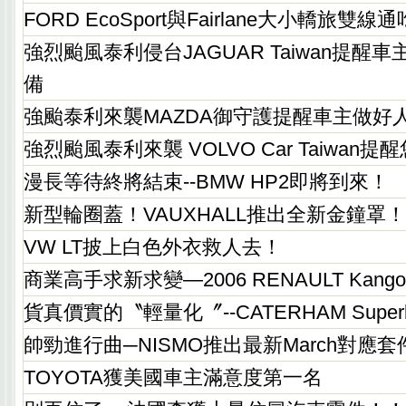
FORD EcoSport與Fairlane大小轎旅雙線
強烈颱風泰利侵台JAGUAR Taiwan提醒
備
強颱泰利來襲MAZDA御守護提醒車主做好
強烈颱風泰利來襲 VOLVO Car Taiwan
漫長等待終將結束--BMW HP2即將到來！
新型輪圈蓋！VAUXHALL推出全新金鐘罩！
VW LT披上白色外衣救人去！
商業高手求新求變—2006 RENAULT Kan
貨真價實的〝輕量化〞--CATERHAM Super
帥勁進行曲─NISMO推出最新March對應套
TOYOTA獲美國車主滿意度第一名