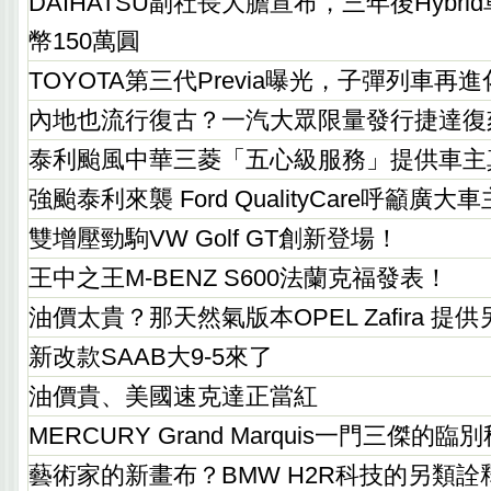
DAIHATSU副社長大膽宣布，三年後Hybr
幣150萬圓
TOYOTA第三代Previa曝光，子彈列車再
內地也流行復古？一汽大眾限量發行捷達復
泰利颱風中華三菱「五心級服務」提供車主
強颱泰利來襲 Ford QualityCare呼籲
雙增壓勁駒VW Golf GT創新登場！
王中之王M-BENZ S600法蘭克福發表！
油價太貴？那天然氣版本OPEL Zafira 提
新改款SAAB大9-5來了
油價貴、美國速克達正當紅
MERCURY Grand Marquis一門三傑的臨
藝術家的新畫布？BMW H2R科技的另類詮